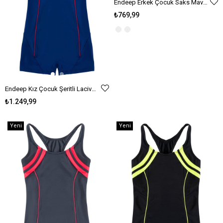
Endeep Erkek Çocuk Saks Mavi Desenli Şort Mayo
₺769,99
Endeep Kız Çocuk Şeritli Lacivert Yüzücü Sporcu Mayo
₺1.249,99
Yeni
Yeni
Ürün
Ürün