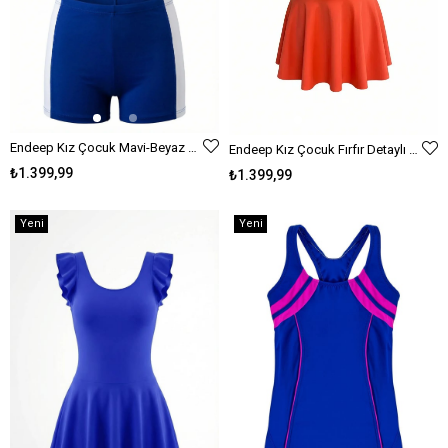
Endeep Kız Çocuk Mavi-Beyaz Bustiyer Taytlı İki Parça Yüzücü Mayo Bikini Takımı
Endeep Kız Çocuk Fırfır Detaylı Turuncu Etekli Elbise Mayo
₺1.399,99
₺1.399,99
Yeni
Yeni
Ürün
Ürün