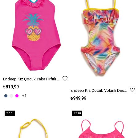
Endeep Kız Çocuk Yaka Fırfırlı Pembe Mayo
₺819,99
Endeep Kız Çocuk Volanlı Desenli Mayokini
+1
₺949,99
Yeni
Yeni
Ürün
Ürün